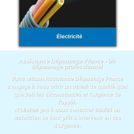
Électricité
Assistance Dépannage France - Un
dépannage professionnel
Votre artisan Assistance Dépannage France
s'engage à vous offrir un travail de qualité quel
que soit les circonstances et l'urgence de
l'appel.
N'hésitez pas à nous contacter 24h/24 un
technicien se tient prêt à intervenir en cas
d'urgence.